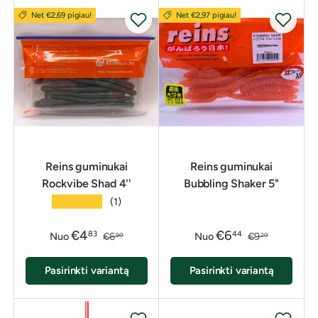
Net €2,69 pigiau!
Net €2,97 pigiau!
Reins guminukai
Reins guminukai
Rockvibe Shad 4''
Bubbling Shaker 5"
★★★★★
(1)
€4
€6
83
44
Nuo
€6
Nuo
€9
90
20
Pasirinkti variantą
Pasirinkti variantą