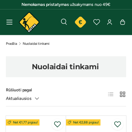
Nemokamas pristatymas
užsakymams nuo 49€
Pereiti prie turinio
Meniu
€
Paieška
Lojalumas
Norų sąrašas
Prisijungti
Krep
Paieška
Ieškoti
Pradžia
Nuolaidai tinkami
Nuolaidai tinkami
Rūšiuoti pagal
Sąrašas
Tinklel
Aktualiausios
Net €1,77 pigiau!
Net €2,88 pigiau!