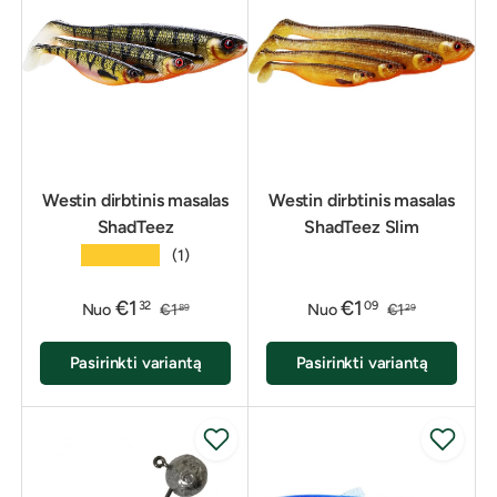
Westin dirbtinis masalas
Westin dirbtinis masalas
ShadTeez
ShadTeez Slim
★★★★★
(1)
€1
€1
32
09
Nuo
€1
Nuo
€1
89
29
Pasirinkti variantą
Pasirinkti variantą