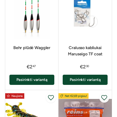
Behr plūdė Waggler
Cralusso kabliukai
Maruseigo TF coat
€2
€2
47
30
Pasirinkti variantą
Pasirinkti variantą
Naujiena
Net €2,69 pigiau!