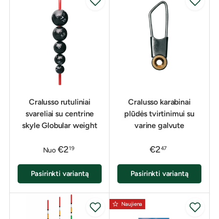
Cralusso rutuliniai
Cralusso karabinai
svareliai su centrine
plūdės tvirtinimui su
skyle Globular weight
varine galvute
€2
€2
19
47
Nuo
Pasirinkti variantą
Pasirinkti variantą
Naujiena