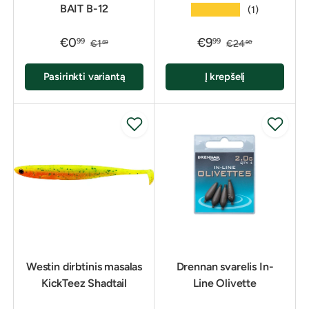
BAIT B-12
★★★★★
(1)
€0
€9
99
99
€1
€24
69
90
Pasirinkti variantą
Į krepšelį
Westin dirbtinis masalas
Drennan svarelis In-
KickTeez Shadtail
Line Olivette