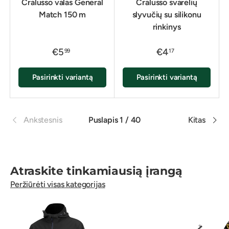
Cralusso valas General
Cralusso svarelių
Match 150 m
slyvučių su silikonu
rinkinys
€5
€4
99
17
Pasirinkti variantą
Pasirinkti variantą
Ankstesnis
Puslapis 1 / 40
Kitas
Atraskite tinkamiausią įrangą
Peržiūrėti visas kategorijas