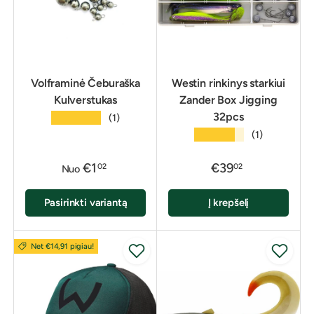
Volframinė Čeburaška
Westin rinkinys starkiui
Kulverstukas
Zander Box Jigging
32pcs
★★★★★
(1)
★★★★★
(1)
€1
€39
02
02
Nuo
Pasirinkti variantą
Į krepšelį
Net €14,91 pigiau!