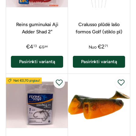
Reins guminukai Aji
Cralusso plūdė lašo
Adder Shad 2"
formos Golf (stiklo pl)
€4
€2
13
71
€5
Nuo
90
Pasirinkti variantą
Pasirinkti variantą
Net €0,70 pigiau!