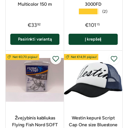
Multicolor 150 m
3000FD
★★★★★
(2)
€33
€101
92
15
Pasirinkti variantą
Į krepšelį
Net €0,70 pigiau!
Net €14,91 pigiau!
Žvejybinis kabliukas
Westin kepurė Script
Flying Fish Nord SOFT
Cap One size Bluestone