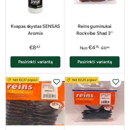
Kvapas skystas SENSAS
Reins guminukai
Aromix
Rockvibe Shad 3''
€8
€4
42
76
Nuo
€6
80
Pasirinkti variantą
Pasirinkti variantą
Net €2,37 pigiau!
Net €2,25 pigiau!