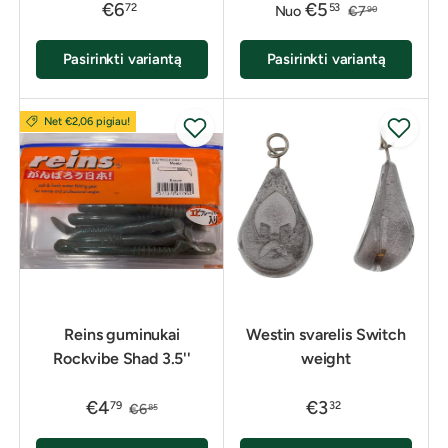
€6
€5
72
53
Nuo
€7
90
Pasirinkti variantą
Pasirinkti variantą
Net €2,06 pigiau!
Reins guminukai
Westin svarelis Switch
Rockvibe Shad 3.5''
weight
€4
€3
79
32
€6
85