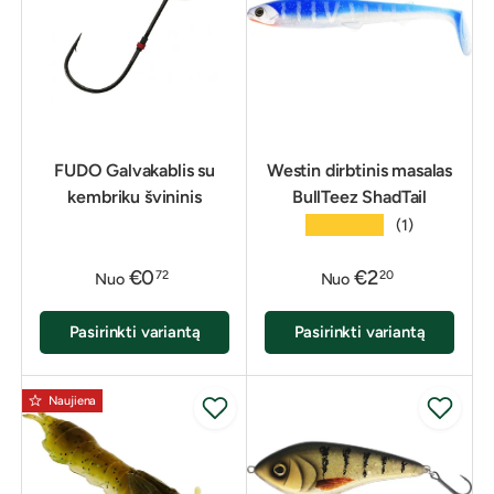
FUDO Galvakablis su
Westin dirbtinis masalas
kembriku švininis
BullTeez ShadTail
★★★★★
(1)
€0
€2
72
20
Nuo
Nuo
Pasirinkti variantą
Pasirinkti variantą
Naujiena