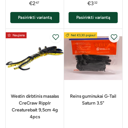
€2
€3
47
32
Pasirinkti variantą
Pasirinkti variantą
Naujiena
Net €3,30 pigiau!
Westin dirbtinis masalas
Reins guminukai G-Tail
CreCraw Ripplr
Saturn 3.5"
Creaturebait 9,5cm 4g
4pcs