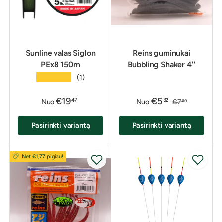
Sunline valas Siglon
Reins guminukai
PEx8 150m
Bubbling Shaker 4''
★★★★★
(1)
€19
€5
47
32
Nuo
Nuo
€7
60
Pasirinkti variantą
Pasirinkti variantą
Net €1,77 pigiau!