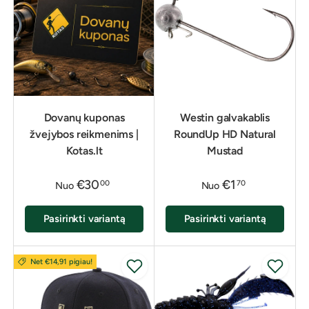
Dovanų kuponas
Westin galvakablis
žvejybos reikmenims |
RoundUp HD Natural
Kotas.lt
Mustad
€30
€1
00
70
Nuo
Nuo
Pasirinkti variantą
Pasirinkti variantą
Net €14,91 pigiau!