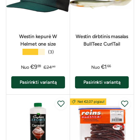
Westin kepurė W
Westin dirbtinis masalas
Helmet one size
BullTeez CurlTail
★★★★★
(3)
€9
€1
99
66
Nuo
€24
Nuo
90
Pasirinkti variantą
Pasirinkti variantą
Net €2,07 pigiau!