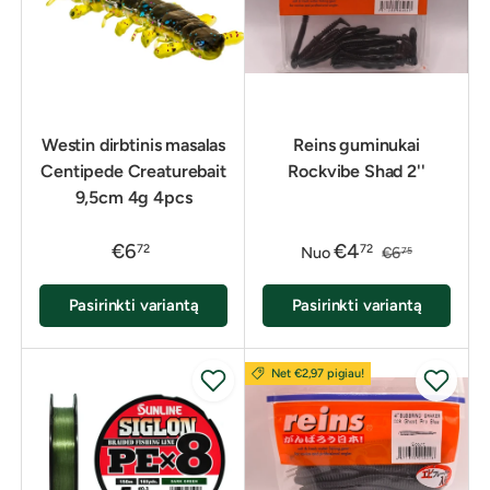
Westin dirbtinis masalas
Reins guminukai
Centipede Creaturebait
Rockvibe Shad 2''
9,5cm 4g 4pcs
€6
€4
72
72
Nuo
€6
75
Pasirinkti variantą
Pasirinkti variantą
Net €2,97 pigiau!