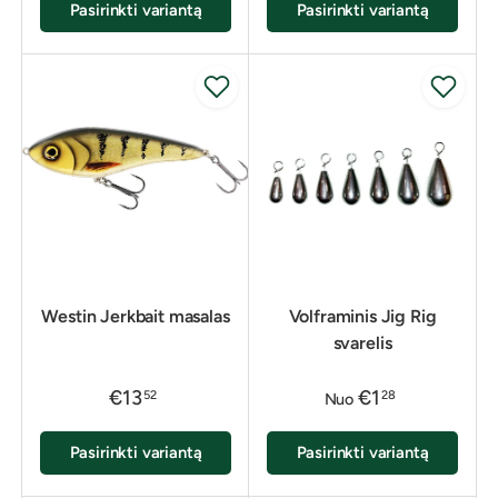
Pasirinkti variantą
Pasirinkti variantą
Westin Jerkbait masalas
Volframinis Jig Rig
svarelis
€13
€1
52
28
Nuo
Pasirinkti variantą
Pasirinkti variantą