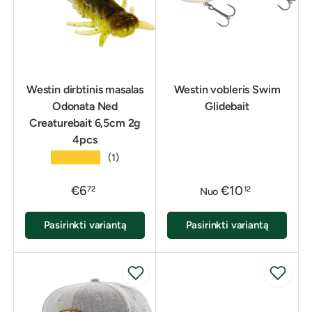
Westin dirbtinis masalas
Westin vobleris Swim
Odonata Ned
Glidebait
Creaturebait 6,5cm 2g
4pcs
★★★★★
(1)
€6
€10
72
12
Nuo
Pasirinkti variantą
Pasirinkti variantą