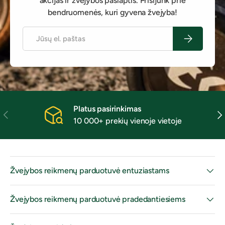
akcijas ir žvejybos paslaptis. Prisijunk prie
bendruomenės, kuri gyvena žvejyba!
El. paštas
Prenumeruot
Platus pasirinkimas
Ankstesnis
Kit
10 000+ prekių vienoje vietoje
Žvejybos reikmenų parduotuvė entuziastams
Žvejybos reikmenų parduotuvė pradedantiesiems