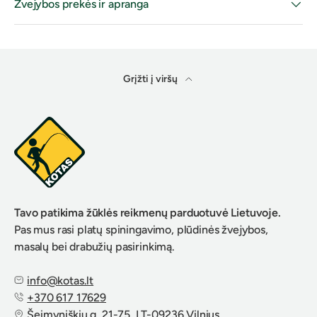
Žvejybos prekės ir apranga
Grįžti į viršų
Tavo patikima žūklės reikmenų parduotuvė Lietuvoje.
Pas mus rasi platų spiningavimo, plūdinės žvejybos,
masalų bei drabužių pasirinkimą.
info@kotas.lt
+370 617 17629
Šeimyniškių g. 21-75, LT-09236 Vilnius