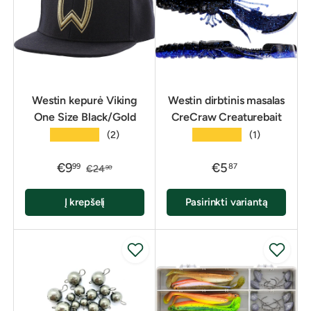
Westin kepurė Viking
Westin dirbtinis masalas
One Size Black/Gold
CreCraw Creaturebait
★★★★★
★★★★★
(2)
(1)
€9
€5
99
87
€24
90
Į krepšelį
Pasirinkti variantą