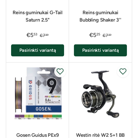
Reins guminukai G-Tail
Reins guminukai
Saturn 2.5"
Bubbling Shaker 3''
€5
€5
53
25
€7
€7
90
50
Pasirinkti variantą
Pasirinkti variantą
Gosen Guidus PEx9
Westin ritė W2 5+1 BB