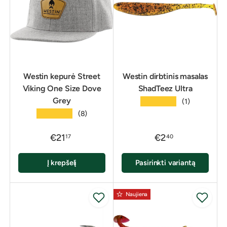
Westin kepurė Street
Westin dirbtinis masalas
Viking One Size Dove
ShadTeez Ultra
Grey
★★★★★
(1)
★★★★★
(8)
€21
€2
17
40
Į krepšelį
Pasirinkti variantą
Naujiena