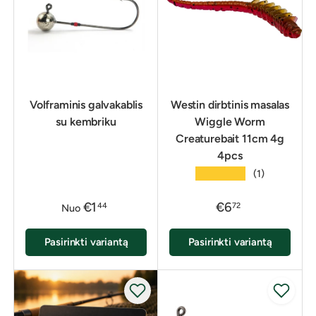
Volframinis galvakablis
Westin dirbtinis masalas
su kembriku
Wiggle Worm
Creaturebait 11cm 4g
4pcs
★★★★★
(1)
€1
€6
44
72
Nuo
Pasirinkti variantą
Pasirinkti variantą