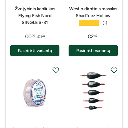
Žvejybinis kabliukas
Westin dirbtinis masalas
Flying Fish Nord
ShadTeez Hollow
SINGLE S-31
★★★★★
(1)
€0
€2
99
47
€1
69
Pasirinkti variantą
Pasirinkti variantą